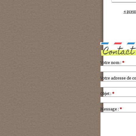
« prem
Contact
Votre nom :
*
Votre adresse de co
Objet :
*
Message :
*