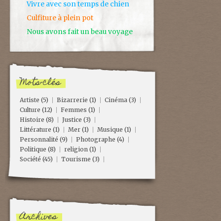
Vivre avec son temps de chien
Culfiture à plein pot
Nous avons fait un beau voyage
Mots-clés
Artiste
(5)
Bizarrerie
(1)
Cinéma
(3)
Culture
(12)
Femmes
(1)
Histoire
(8)
Justice
(3)
Littérature
(1)
Mer
(1)
Musique
(1)
Personnalité
(9)
Photographe
(4)
Politique
(8)
religion
(1)
Société
(45)
Tourisme
(3)
Archives