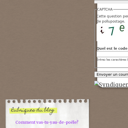
CAPTCHA
Cette question pe
de pollupostage.
Quel est le code
Entrez les caractères 
Rubriques du blog
Comment vas-tu-yau-de-poële?