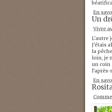
béatifica
En savo
Un dr
Vivre a
L'autre 
J'étais 
la pêche
loin, je
un coin 
l'après-
En savo
Rosit
Commen