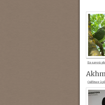
En savoir pl
Akhm
Culfiture à p