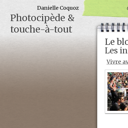
Danielle Coquoz
Photocipède &
touche-à-tout
Le bl
Les in
Vivre a