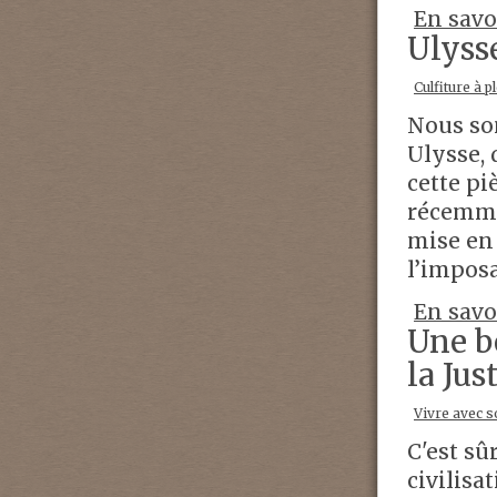
En savo
Ulyss
Culfiture à p
Nous som
Ulysse, 
cette pi
récemme
mise en 
l’impos
En savo
Une b
la Jus
Vivre avec s
C'est sû
civilisa