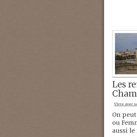
Les r
Cham
Vivre avec s
On peut
ou Femm
aussi l