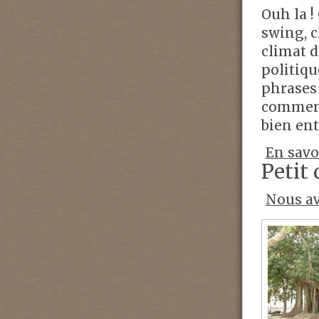
Ouh la !
swing, c
climat d
politiqu
phrases 
commenta
bien en
En savo
Petit
Nous av