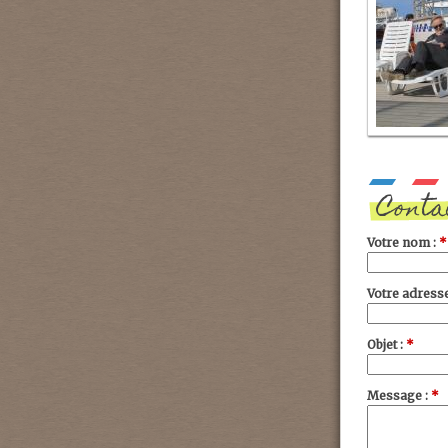
Conta
Votre nom :
*
Votre adresse
Objet :
*
Message :
*