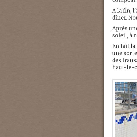
compost l
A la fin, 
dîner. No
Après une
soleil, à 
En fait l
une sorte
des transa
haut-le-c