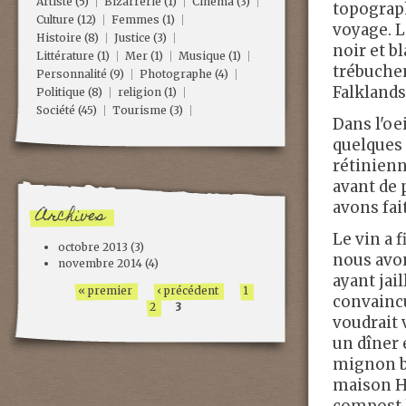
Artiste
(5)
Bizarrerie
(1)
Cinéma
(3)
topograp
Culture
(12)
Femmes
(1)
voyage. L
Histoire
(8)
Justice
(3)
noir et b
Littérature
(1)
Mer
(1)
Musique
(1)
trébuchen
Personnalité
(9)
Photographe
(4)
Falklands
Politique
(8)
religion
(1)
Société
(45)
Tourisme
(3)
Dans l'oe
quelques 
rétinienn
avant de 
avons fai
Archives
Le vin a 
octobre 2013
(3)
nous avon
novembre 2014
(4)
ayant jail
« premier
‹ précédent
1
convaincu
2
3
voudrait 
un dîner 
mignon bo
maison He