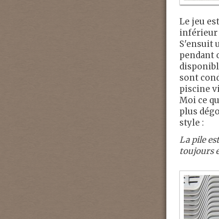
Le jeu es
inférieur
S'ensuit 
pendant c
disponibl
sont cond
piscine vi
Moi ce qu
plus dégo
style :
La pile es
toujours é