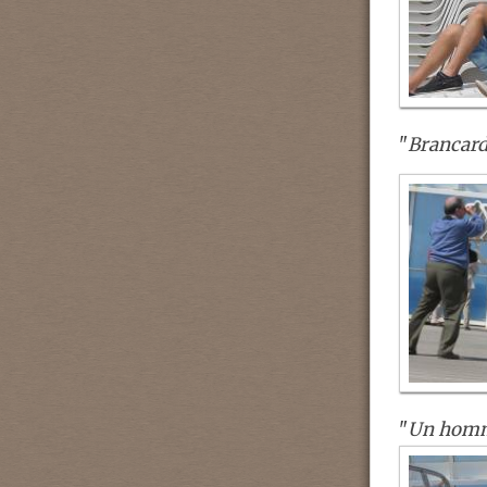
"
Brancard
"
Un homm