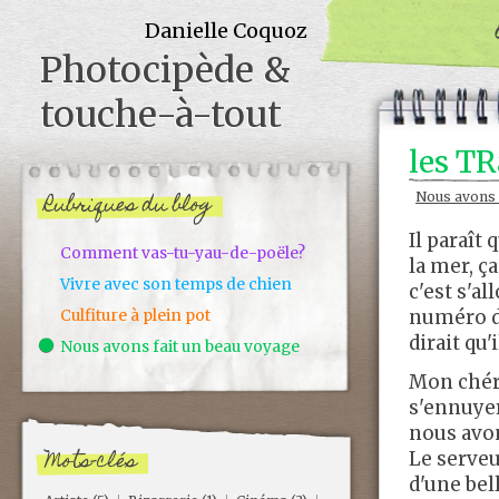
Danielle Coquoz
Photocipède &
touche-à-tout
les TR
Rubriques du blog
Nous avons 
Il paraît
Comment vas-tu-yau-de-poële?
la mer, ç
Vivre avec son temps de chien
c'est s'a
Culfiture à plein pot
numéro d
dirait qu
Nous avons fait un beau voyage
Mon chéri
s'ennuyer
nous avon
Mots-clés
Le serveu
d'une bel