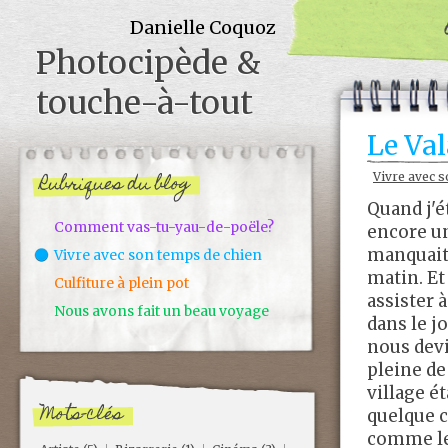
Danielle Coquoz
Photocipède &
touche-à-tout
Le Va
Rubriques du blog
Vivre avec s
Quand j'é
Comment vas-tu-yau-de-poële?
encore un
manquait 
Vivre avec son temps de chien
matin. Et
Culfiture à plein pot
assister 
Nous avons fait un beau voyage
dans le j
nous devi
pleine de 
village é
Mots-clés
quelque c
comme le