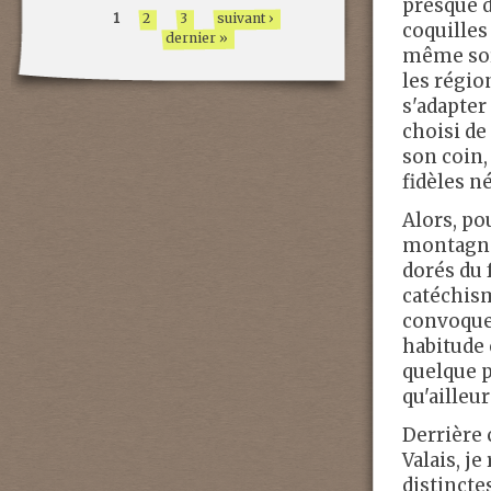
presque dé
1
2
3
suivant ›
coquilles
dernier »
même sort
les régio
s'adapter
choisi de 
son coin,
fidèles né
Alors, po
montagnar
dorés du 
catéchism
convoquen
habitude 
quelque p
qu'ailleur
Derrière 
Valais, j
distincte