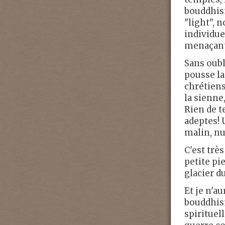
bouddhis
"light", 
individue
menaçant
Sans oubl
pousse la
chrétiens
la sienne
Rien de t
adeptes! 
malin, nu
C'est très
petite pi
glacier d
Et je n'au
bouddhism
spirituel