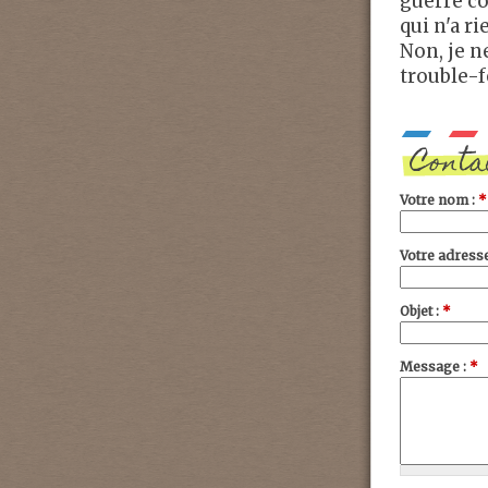
guerre co
qui n'a r
Non, je ne
trouble-f
Conta
Votre nom :
*
Votre adresse
Objet :
*
Message :
*