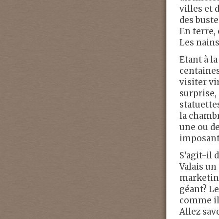
villes et
des buste
En terre, 
Les nains
Etant à l
centaines
visiter v
surprise,
statuette
la chambr
une ou de
imposant
S'agit-il
Valais un
marketing
géant? Le
comme ils
Allez savo