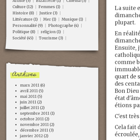
Artiste
(5)
Bizarrerie
(1)
Cinéma
(3)
Culture
(12)
Femmes
(1)
La suite 
Histoire
(8)
Justice
(3)
dimanche 
Littérature
(1)
Mer
(1)
Musique
(1)
plupart.
Personnalité
(9)
Photographe
(4)
Politique
(8)
religion
(1)
En réalit
Société
(45)
Tourisme
(3)
dimanche d
Ensuite, j
catholiqu
comme bar
immuable,
Archives
quart de 
des centa
mars 2011
(6)
Bon Dieu 
avril 2011
(5)
mai 2011
(5)
état d'âm
juin 2011
(2)
étions pa
juillet 2011
(2)
septembre 2011
(1)
C'est trè
octobre 2011
(2)
novembre 2011
(2)
Cela fait 
décembre 2011
(3)
écroulée,
janvier 2012
(2)