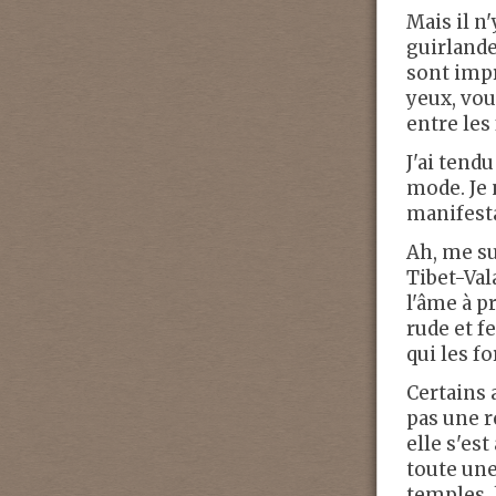
Mais il n'
guirlande
sont impr
yeux, vou
entre les
J'ai tendu
mode. Je 
manifesta
Ah, me su
Tibet-Val
l'âme à p
rude et f
qui les f
Certains 
pas une r
elle s'est
toute une
temples, 