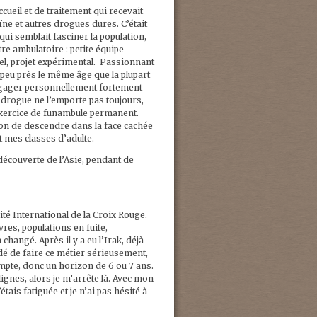
cueil et de traitement qui recevait
ïne et autres drogues dures. C’était
ui semblait fasciner la population,
re ambulatoire : petite équipe
rmel, projet expérimental. Passionnant
à peu près le même âge que la plupart
ngager personnellement fortement
a drogue ne l’emporte pas toujours,
n exercice de funambule permanent.
on de descendre dans la face cachée
it mes classes d’adulte.
 découverte de l’Asie, pendant de
té International de la Croix Rouge.
res, populations en fuite,
changé. Après il y a eu l’Irak, déjà
cidé de faire ce métier sérieusement,
pte, donc un horizon de 6 ou 7 ans.
lignes, alors je m’arrête là. Avec mon
ais fatiguée et je n’ai pas hésité à