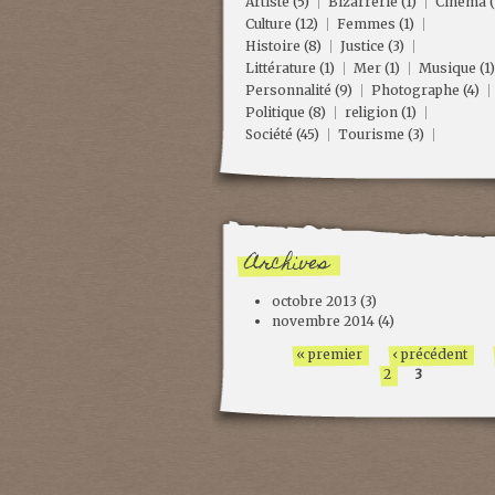
Artiste
(5)
Bizarrerie
(1)
Cinéma
(
Culture
(12)
Femmes
(1)
Histoire
(8)
Justice
(3)
Littérature
(1)
Mer
(1)
Musique
(1)
Personnalité
(9)
Photographe
(4)
Politique
(8)
religion
(1)
Société
(45)
Tourisme
(3)
Archives
octobre 2013
(3)
novembre 2014
(4)
« premier
‹ précédent
2
3