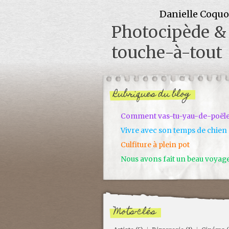
Danielle Coqu
Photocipède &
touche-à-tout
Rubriques du blog
Comment vas-tu-yau-de-poël
Vivre avec son temps de chien
Culfiture à plein pot
Nous avons fait un beau voyag
Mots-clés