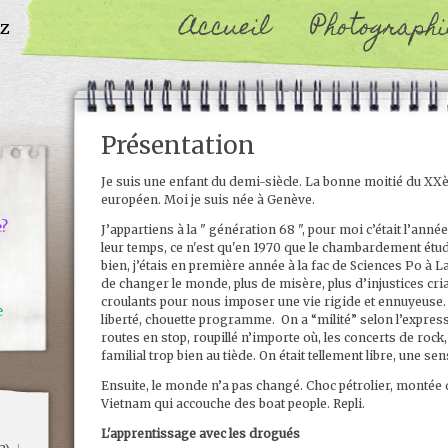
Accueil
Photographi
oz
Présentation
Je suis une enfant du demi-siècle. La bonne moitié du XXèm
européen. Moi je suis née à Genève.
e?
J’appartiens à la " génération 68 ", pour moi c’était l’ann
leur temps, ce n'est qu'en 1970 que le chambardement étudia
bien, j’étais en première année à la fac de Sciences Po à L
de changer le monde, plus de misère, plus d’injustices cria
croulants pour nous imposer une vie rigide et ennuyeuse
e
liberté, chouette programme. On a “milité” selon l’express
routes en stop, roupillé n’importe où, les concerts de ro
familial trop bien au tiède. On était tellement libre, une s
Ensuite, le monde n’a pas changé. Choc pétrolier, montée
Vietnam qui accouche des boat people. Repli.
L'apprentissage avec les drogués