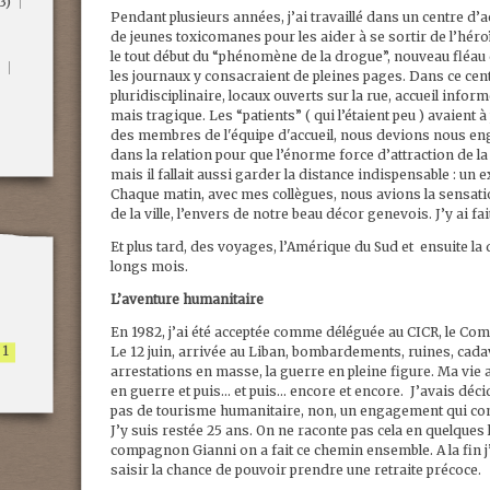
3)
Pendant plusieurs années, j’ai travaillé dans un centre d’ac
de jeunes toxicomanes pour les aider à se sortir de l’héro
le tout début du “phénomène de la drogue”, nouveau fléau q
les journaux y consacraient de pleines pages. Dans ce cent
pluridisciplinaire, locaux ouverts sur la rue, accueil info
mais tragique. Les “patients” ( qui l’étaient peu ) avaient 
des membres de l'équipe d'accueil, nous devions nous e
dans la relation pour que l’énorme force d’attraction de l
mais il fallait aussi garder la distance indispensable : u
Chaque matin, avec mes collègues, nous avions la sensati
de la ville, l’envers de notre beau décor genevois. J’y ai fa
Et plus tard, des voyages, l’Amérique du Sud et ensuite la
longs mois.
L’aventure humanitaire
En 1982, j’ai été acceptée comme déléguée au CICR, le Comi
1
Le 12 juin, arrivée au Liban, bombardements, ruines, cadav
arrestations en masse, la guerre en pleine figure. Ma vie a 
en guerre et puis... et puis... encore et encore. J’avais dé
pas de tourisme humanitaire, non, un engagement qui com
J’y suis restée 25 ans. On ne raconte pas cela en quelques 
compagnon Gianni on a fait ce chemin ensemble. A la fin j’ét
saisir la chance de pouvoir prendre une retraite précoce.