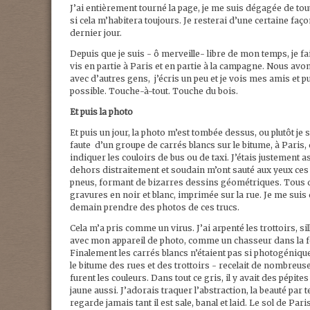
J’ai entièrement tourné la page, je me suis dégagée de t
si cela m’habitera toujours. Je resterai d’une certaine fa
dernier jour.
Depuis que je suis - ô merveille- libre de mon temps, je fa
vis en partie à Paris et en partie à la campagne. Nous avo
avec d’autres gens, j’écris un peu et je vois mes amis et p
possible. Touche-à-tout. Touche du bois.
Et puis la photo
Et puis un jour, la photo m’est tombée dessus, ou plutôt je 
faute d’un groupe de carrés blancs sur le bitume, à Paris
indiquer les couloirs de bus ou de taxi. J’étais justement 
dehors distraitement et soudain m’ont sauté aux yeux ces
pneus, formant de bizarres dessins géométriques. Tous 
gravures en noir et blanc, imprimée sur la rue. Je me suis d
demain prendre des photos de ces trucs.
Cela m’a pris comme un virus. J’ai arpenté les trottoirs, s
avec mon appareil de photo, comme un chasseur dans la 
Finalement les carrés blancs n’étaient pas si photogéniques
le bitume des rues et des trottoirs - recelait de nombreus
furent les couleurs. Dans tout ce gris, il y avait des pépit
jaune aussi. J’adorais traquer l’abstraction, la beauté par 
regarde jamais tant il est sale, banal et laid. Le sol de Pa