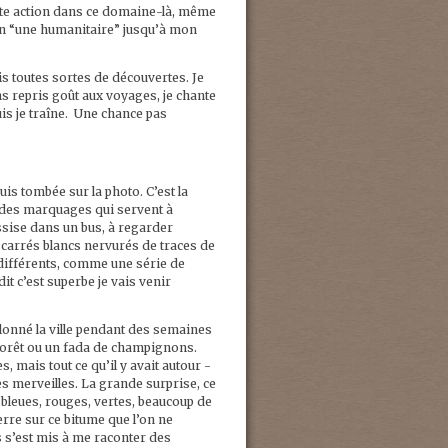
oute action dans ce domaine-là, même
çon “une humanitaire” jusqu’à mon
is toutes sortes de découvertes. Je
ns repris goût aux voyages, je chante
uis je traîne. Une chance pas
suis tombée sur la photo. C’est la
, des marquages qui servent à
assise dans un bus, à regarder
 carrés blancs nervurés de traces de
différents, comme une série de
it c’est superbe je vais venir
illonné la ville pendant des semaines
forêt ou un fada de champignons.
, mais tout ce qu’il y avait autour -
es merveilles. La grande surprise, ce
es bleues, rouges, vertes, beaucoup de
terre sur ce bitume que l’on ne
ris s’est mis à me raconter des