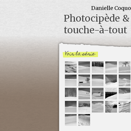
Danielle Coqu
Photocipède &
touche-à-tout
Voir la série