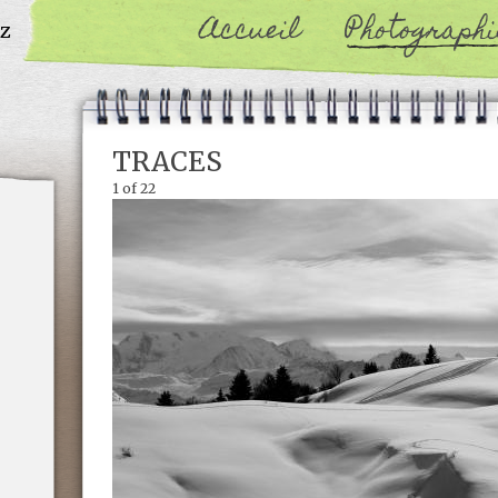
Accueil
Photographi
oz
TRACES
1
of
22