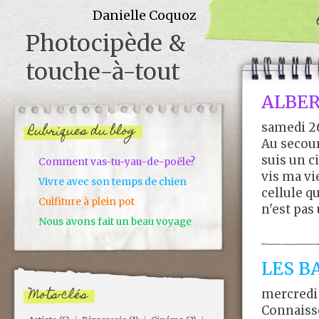
Danielle Coquoz
Photocipède &
touche-à-tout
ALBERT
samedi 2
Rubriques du blog
Au secours
suis un c
Comment vas-tu-yau-de-poële?
vis ma vi
Vivre avec son temps de chien
cellule q
Culfiture à plein pot
n'est pas 
Nous avons fait un beau voyage
LES B
Mots-clés
mercredi 
Connaisse