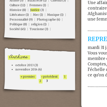
Artiste
(5)
Bizarrerie
(1)
Cinéma
(3)
Une affai
Culture
(12)
Femmes
(1)
contraire,
Histoire
(8)
Justice
(3)
Afghanist
Littérature
(1)
Mer
(1)
Musique
(1)
une femme
Personnalité
(9)
Photographe
(4)
Politique
(8)
religion
(1)
Société
(45)
Tourisme
(3)
REPRE
mardi 31 
Vous vous
Archives
membre du
Comptes, 
octobre 2013
(3)
l'échelle
novembre 2014
(4)
ce qu'on d
« premier
‹ précédent
1
2
3